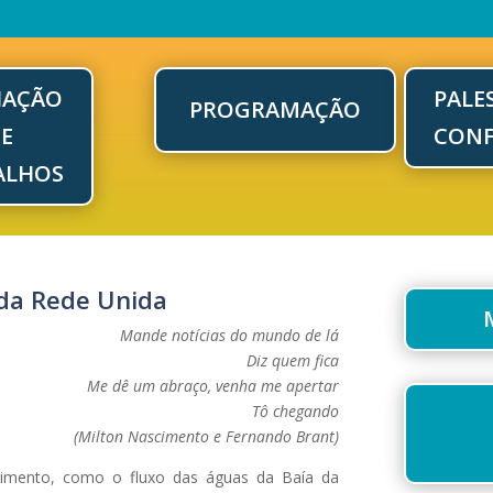
IAÇÃO
PALE
PROGRAMAÇÃO
E
CON
ALHOS
 da Rede Unida
Mande notícias do mundo de lá
Diz quem fica
Me dê um abraço, venha me apertar
Tô chegando
(Milton Nascimento e Fernando Brant)
mento, como o fluxo das águas da Baía da