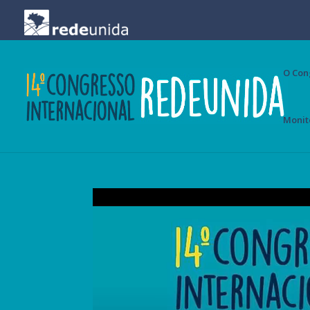
O Con
Monit