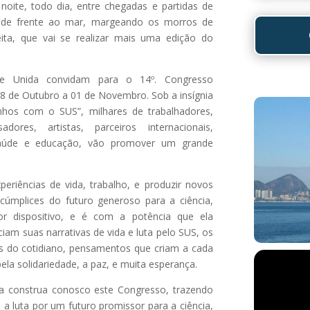
 noite, todo dia, entre chegadas e partidas de
, de frente ao mar, margeando os morros de
ita, que vai se realizar mais uma edição do
de Unida convidam para o 14º. Congresso
 28 de Outubro a 01 de Novembro. Sob a insígnia
nhos com o SUS”, milhares de trabalhadores,
adores, artistas, parceiros internacionais,
saúde e educação, vão promover um grande
eriências de vida, trabalho, e produzir novos
úmplices do futuro generoso para a ciência,
r dispositivo, e é com a potência que ela
am suas narrativas de vida e luta pelo SUS, os
es do cotidiano, pensamentos que criam a cada
ela solidariedade, a paz, e muita esperança.
a construa conosco este Congresso, trazendo
 a luta por um futuro promissor para a ciência,