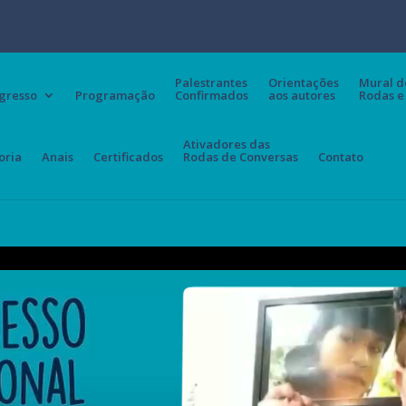
Palestrantes
Orientações
Mural d
gresso
Programação
Confirmados
aos autores
Rodas e
Ativadores das
oria
Anais
Certificados
Rodas de Conversas
Contato