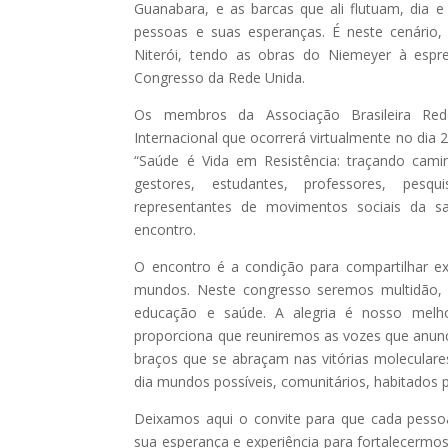
Guanabara, e as barcas que ali flutuam, dia e
pessoas e suas esperanças. É neste cenário
Niterói, tendo as obras do Niemeyer à espre
Congresso da Rede Unida.
Os membros da Associação Brasileira Re
Internacional que ocorrerá virtualmente no dia
“Saúde é Vida em Resistência: traçando cami
gestores, estudantes, professores, pesquis
representantes de movimentos sociais da 
encontro.
O encontro é a condição para compartilhar exp
mundos. Neste congresso seremos multidão, c
educação e saúde. A alegria é nosso melho
proporciona que reuniremos as vozes que anunci
braços que se abraçam nas vitórias molecular
dia mundos possíveis, comunitários, habitados p
Deixamos aqui o convite para que cada pesso
sua esperança e experiência para fortalecermos