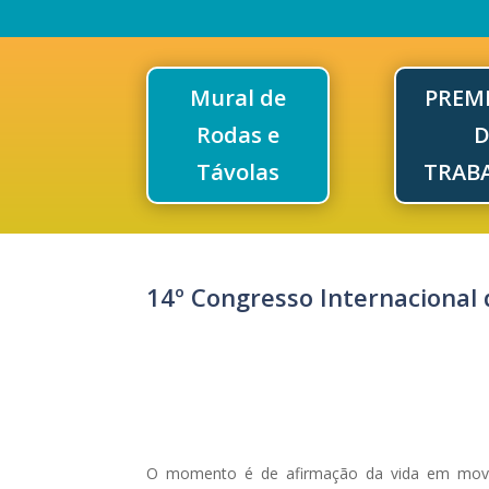
Mural de
PREM
Rodas e
D
Távolas
TRAB
14º Congresso Internacional
O momento é de afirmação da vida em movi