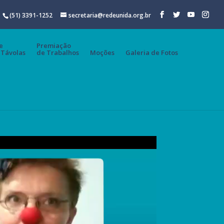
(51) 3391-1252
secretaria@redeunida.org.br
e
Premiação
 Távolas
de Trabalhos
Moções
Galeria de Fotos